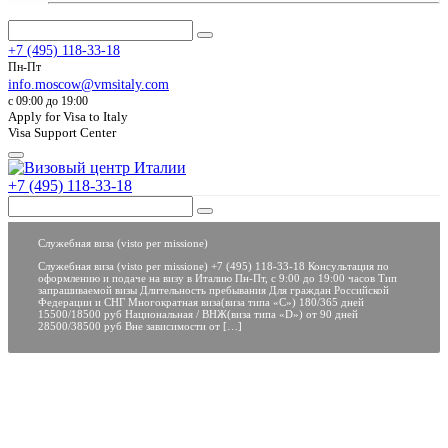
+7 (495) 118-33-18
Пн-Пт
info.moscow@vmsitaly.com
c 09:00 до 19:00
Apply for Visa to Italy
Visa Support Center
+7 (495) 118-33-18
Служебная виза (visto per missione)
Служебная виза (visto per missione) +7 (495) 118-33-18 Консультация по
оформлению и подаче на визу в Италию Пн-Пт, с 9:00 до 19:00 часов Тип
запрашиваемой визы Длительность пребывания Для граждан Российской
Федерации и СНГ Многократная виза(виза типа «С») 180/365 дней
15500/18500 руб Национальная / ВНЖ(виза типа «D») от 90 дней
28500/38500 руб Вне зависимости от […]