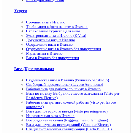
Услуги
Срочная виза в Италию
Требования к фото на визу в Италию
Страхование туристов для визы
Электронная виза в Италию (E-Visa)
Документы на визу в Италию
Оформление визы в Италию
Оформление визы в Италию без присутствия
Мультивиза в Италию
Виза в Италию без присутствия
Виза (D) национальная
Студенческая виза в Италию (Permesso per studio)
Свободный профессионал (Lavoro Autonomo)
Рабочая виза для работы по найму в Италию
Виза по мотиву Выбранное место жительства (Visto per
Residenza Elettiva)
Рабочая виза для автономной работы (visto per lavoro
autonomo)
Виза для повторного въезда (visto per reingresso)
Национальная виза в Италию
Воссоединение семьи (Riggiugimento famigliare)
Виза для научных исследований (Visto per Ricerca)
Специалист высокой квалификации (Carta Blue EU)