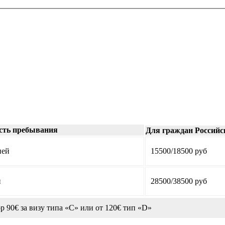
сть пребывания
Для граждан Российс
ней
15500/18500 руб
й
28500/38500 руб
р 90€ за визу типа «C» или от 120€ тип «D»