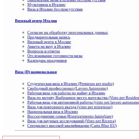
Мультивиза в Италию
Виза в Италию без присутствия
Визовый центр Италии
Согласие на обработку персональных данных
Предварительная запись
Визовый центр в Москве
Анкета на визу в Италию
Вопросы и ответы
Отслеживание готовности визы
Календарь праздников
Виза (D) национальная
Студенческая виза в Италию (Permesso per studio)
Свободный профессионал (Lavoro Autonomo)
Рабочая виза для работы по найму в Италию
Виза по мотиву Выбранное место жительства (Visto per Residenz
Рабочая виза для автономной работы (visto per lavoro autonomo
Виза для повторного въезда (visto per reingresso)
Национальная виза в Италию
Воссоединение семьи (Riggiugimento famigliare)
Виза для научных исследований (Visto per Ricerca)
Специалист высокой квалификации (Carta Blue EU)