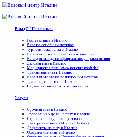
Виза (C) Шенгенская
Гостевая виза в Италию
Виза по семейным мотивам
Туристическая виза в Италию
Виза для собственников недвижимости
Виза для въезда по официальному приглашению
Деловая виза в Италию
Медицинская виза (visto per cure mediche)
Транзитная виза в Италию
Виза для въезда по религиозным мотивам
Транспортная виза в Италию
Служебная виза (visto per missione)
Услуги
Срочная виза в Италию
Требования к фото на визу в Италию
Страхование туристов для визы
Электронная виза в Италию (E-Visa)
Документы на визу в Италию
Оформление визы в Италию
Оформление визы в Италию без присутствия