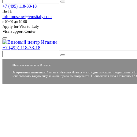
+7 (495) 118-33-18
Пн-Пт
info.moscow@vmsitaly.com
c 09:00 до 19:00
Apply for Visa to Italy
Visa Support Center
+7 (495) 118-33-18
Шенгенская виза в Италию
Оформление шенгенской визы в Италию Италия – это одна из стран, подписавших Шен
использовать такую визу и какие права вы получаете. Шенгенская виза в Италию +