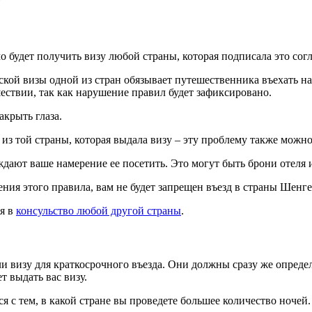
о будет получить визу любой страны, которая подписала это сог
ской визы одной из стран обязывает путешественника въехать н
ествии, так как нарушение правил будет зафиксировано.
акрыть глаза.
из той страны, которая выдала визу – эту проблему также можно
дают ваше намерение ее посетить. Это могут быть брони отеля 
ения этого правила, вам не будет запрещен въезд в страны Шенг
я в
консульство любой другой страны
.
и визу для краткосрочного въезда. Они должны сразу же определ
т выдать вас визу.
я с тем, в какой стране вы проведете большее количество ночей.