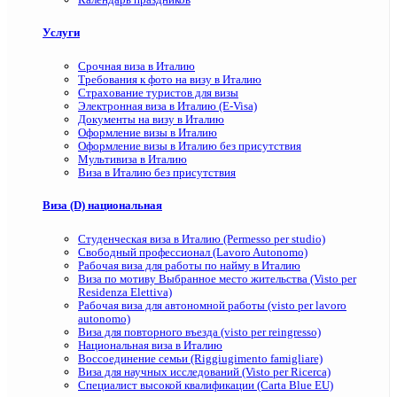
Услуги
Срочная виза в Италию
Требования к фото на визу в Италию
Страхование туристов для визы
Электронная виза в Италию (E-Visa)
Документы на визу в Италию
Оформление визы в Италию
Оформление визы в Италию без присутствия
Мультивиза в Италию
Виза в Италию без присутствия
Виза (D) национальная
Студенческая виза в Италию (Permesso per studio)
Свободный профессионал (Lavoro Autonomo)
Рабочая виза для работы по найму в Италию
Виза по мотиву Выбранное место жительства (Visto per
Residenza Elettiva)
Рабочая виза для автономной работы (visto per lavoro
autonomo)
Виза для повторного въезда (visto per reingresso)
Национальная виза в Италию
Воссоединение семьи (Riggiugimento famigliare)
Виза для научных исследований (Visto per Ricerca)
Специалист высокой квалификации (Carta Blue EU)