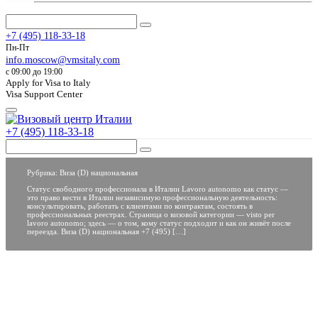
+7 (495) 118-33-18
Пн-Пт
info.moscow@vmsitaly.com
c 09:00 до 19:00
Apply for Visa to Italy
Visa Support Center
+7 (495) 118-33-18
Рубрика:
Виза (D) национальная
Статус свободного профессионала в Италии Lavoro autonomo как статус —
это право вести в Италии независимую профессиональную деятельность:
консультировать, работать с клиентами по контрактам, состоять в
профессиональных реестрах. Страница о визовой категории — visto per
lavoro autonomo; здесь — о том, кому статус подходит и как он живёт после
переезда. Виза (D) национальная +7 (495) […]