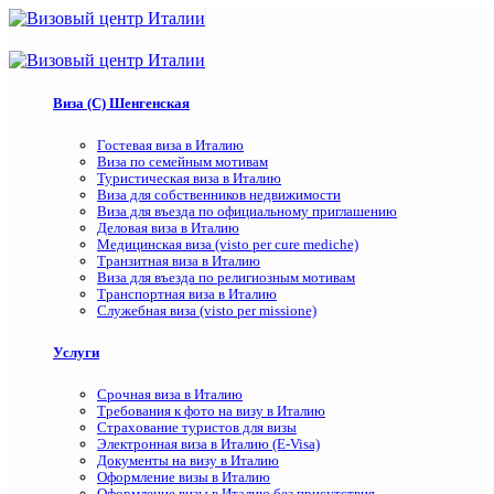
Виза (C) Шенгенская
Гостевая виза в Италию
Виза по семейным мотивам
Туристическая виза в Италию
Виза для собственников недвижимости
Виза для въезда по официальному приглашению
Деловая виза в Италию
Медицинская виза (visto per cure mediche)
Транзитная виза в Италию
Виза для въезда по религиозным мотивам
Транспортная виза в Италию
Служебная виза (visto per missione)
Услуги
Срочная виза в Италию
Требования к фото на визу в Италию
Страхование туристов для визы
Электронная виза в Италию (E-Visa)
Документы на визу в Италию
Оформление визы в Италию
Оформление визы в Италию без присутствия