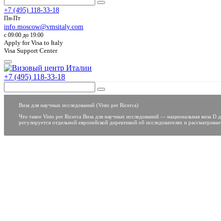
+7 (495) 118-33-18
Пн-Пт
info.moscow@vmsitaly.com
c 09:00 до 19:00
Apply for Visa to Italy
Visa Support Center
+7 (495) 118-33-18
Виза для научных исследований (Visto per Ricerca)
Что такое Visto per Ricerca Виза для научных исследований — национальная виза 
регулируется отдельной европейской директивой об исследователях и рассматривае