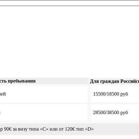
сть пребывания
Для граждан Российс
ней
15500/18500 руб
й
28500/38500 руб
р 90€ за визу типа «C» или от 120€ тип «D»