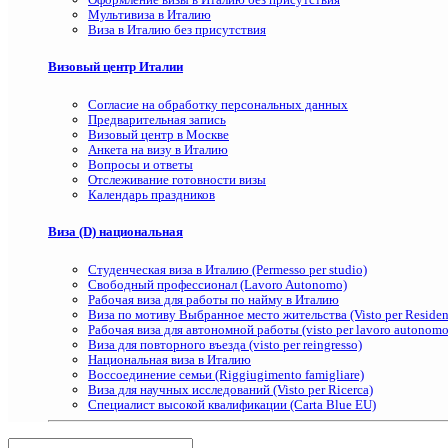
Мультивиза в Италию
Виза в Италию без присутствия
Визовый центр Италии
Согласие на обработку персональных данных
Предварительная запись
Визовый центр в Москве
Анкета на визу в Италию
Вопросы и ответы
Отслеживание готовности визы
Календарь праздников
Виза (D) национальная
Студенческая виза в Италию (Permesso per studio)
Свободный профессионал (Lavoro Autonomo)
Рабочая виза для работы по найму в Италию
Виза по мотиву Выбранное место жительства (Visto per Residenz
Рабочая виза для автономной работы (visto per lavoro autonomo
Виза для повторного въезда (visto per reingresso)
Национальная виза в Италию
Воссоединение семьи (Riggiugimento famigliare)
Виза для научных исследований (Visto per Ricerca)
Специалист высокой квалификации (Carta Blue EU)