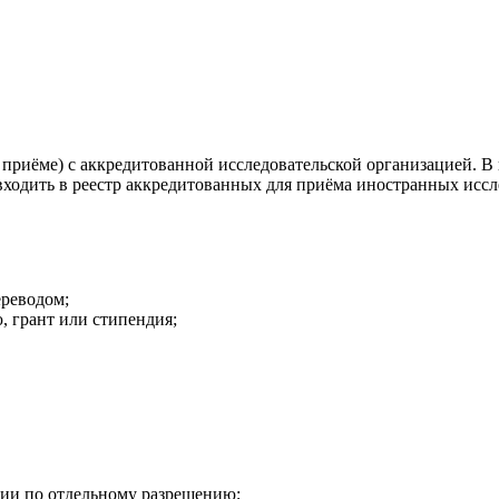
о приёме) с аккредитованной исследовательской организацией. В
входить в реестр аккредитованных для приёма иностранных иссл
ереводом;
, грант или стипендия;
лии по отдельному разрешению;