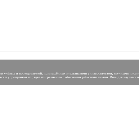
D для учёных и исследователей, приглашённых итальянскими университетами, научными инс
тся в упрощённом порядке по сравнению с обычными рабочими визами. Виза для научных исс