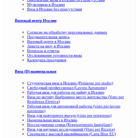
Мультивиза в Италию
Виза в Италию без присутствия
Визовый центр Италии
Согласие на обработку персональных данных
Предварительная запись
Визовый центр в Москве
Анкета на визу в Италию
Вопросы и ответы
Отслеживание готовности визы
Календарь праздников
Виза (D) национальная
Студенческая виза в Италию (Permesso per studio)
Свободный профессионал (Lavoro Autonomo)
Рабочая виза для работы по найму в Италию
Виза по мотиву Выбранное место жительства (Visto per
Residenza Elettiva)
Рабочая виза для автономной работы (visto per lavoro
autonomo)
Виза для повторного въезда (visto per reingresso)
Национальная виза в Италию
Воссоединение семьи (Riggiugimento famigliare)
Виза для научных исследований (Visto per Ricerca)
Специалист высокой квалификации (Carta Blue EU)