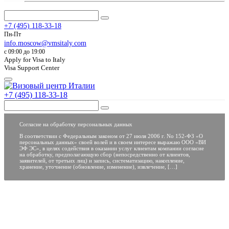
+7 (495) 118-33-18
Пн-Пт
info.moscow@vmsitaly.com
c 09:00 до 19:00
Apply for Visa to Italy
Visa Support Center
+7 (495) 118-33-18
Согласие на обработку персональных данных
В соответствии с Федеральным законом от 27 июля 2006 г. No 152-ФЗ «О
персональных данных» своей волей и в своем интересе выражаю ООО «ВИ
ЭФ ЭС», в целях содействия в оказании услуг клиентам компании согласие
на обработку, предполагающую сбор (непосредственно от клиентов,
заявителей, от третьих лиц) и запись, систематизацию, накопление,
хранение, уточнение (обновление, изменение), извлечение, […]