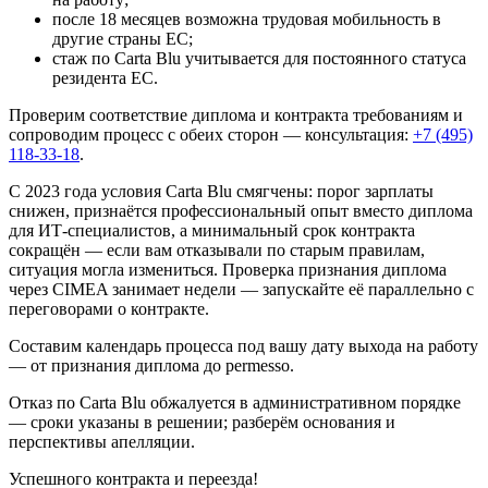
после 18 месяцев возможна трудовая мобильность в
другие страны ЕС;
стаж по Carta Blu учитывается для постоянного статуса
резидента ЕС.
Проверим соответствие диплома и контракта требованиям и
сопроводим процесс с обеих сторон — консультация:
+7 (495)
118-33-18
.
С 2023 года условия Carta Blu смягчены: порог зарплаты
снижен, признаётся профессиональный опыт вместо диплома
для ИТ-специалистов, а минимальный срок контракта
сокращён — если вам отказывали по старым правилам,
ситуация могла измениться. Проверка признания диплома
через CIMEA занимает недели — запускайте её параллельно с
переговорами о контракте.
Составим календарь процесса под вашу дату выхода на работу
— от признания диплома до permesso.
Отказ по Carta Blu обжалуется в административном порядке
— сроки указаны в решении; разберём основания и
перспективы апелляции.
Успешного контракта и переезда!