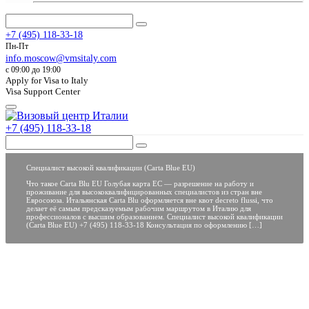
+7 (495) 118-33-18
Пн-Пт
info.moscow@vmsitaly.com
c 09:00 до 19:00
Apply for Visa to Italy
Visa Support Center
+7 (495) 118-33-18
Специалист высокой квалификации (Carta Blue EU)
Что такое Carta Blu EU Голубая карта ЕС — разрешение на работу и
проживание для высококвалифицированных специалистов из стран вне
Евросоюза. Итальянская Carta Blu оформляется вне квот decreto flussi, что
делает её самым предсказуемым рабочим маршрутом в Италию для
профессионалов с высшим образованием. Специалист высокой квалификации
(Carta Blue EU) +7 (495) 118-33-18 Консультация по оформлению […]