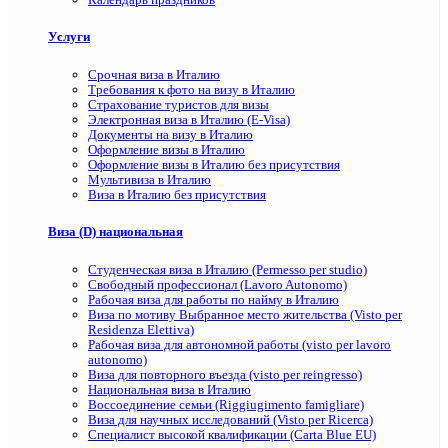
Услуги
Срочная виза в Италию
Требования к фото на визу в Италию
Страхование туристов для визы
Электронная виза в Италию (E-Visa)
Документы на визу в Италию
Оформление визы в Италию
Оформление визы в Италию без присутствия
Мультивиза в Италию
Виза в Италию без присутствия
Виза (D) национальная
Студенческая виза в Италию (Permesso per studio)
Свободный профессионал (Lavoro Autonomo)
Рабочая виза для работы по найму в Италию
Виза по мотиву Выбранное место жительства (Visto per
Residenza Elettiva)
Рабочая виза для автономной работы (visto per lavoro
autonomo)
Виза для повторного въезда (visto per reingresso)
Национальная виза в Италию
Воссоединение семьи (Riggiugimento famigliare)
Виза для научных исследований (Visto per Ricerca)
Специалист высокой квалификации (Carta Blue EU)