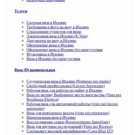
Услуги
Срочная виза в Италию
Требования к фото на визу в Италию
Страхование туристов для визы
Электронная виза в Италию (E-Visa)
Документы на визу в Италию
Оформление визы в Италию
Оформление визы в Италию без присутствия
Мультивиза в Италию
Виза в Италию без присутствия
Виза (D) национальная
Студенческая виза в Италию (Permesso per studio)
Свободный профессионал (Lavoro Autonomo)
Рабочая виза для работы по найму в Италию
Виза по мотиву Выбранное место жительства (Visto per
Residenza Elettiva)
Рабочая виза для автономной работы (visto per lavoro
autonomo)
Виза для повторного въезда (visto per reingresso)
Национальная виза в Италию
Воссоединение семьи (Riggiugimento famigliare)
Виза для научных исследований (Visto per Ricerca)
Специалист высокой квалификации (Carta Blue EU)