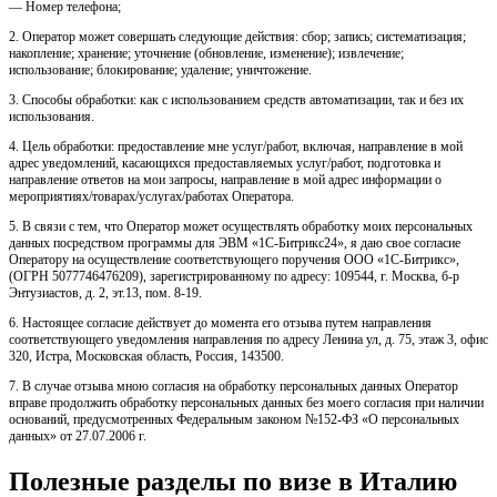
— Номер телефона;
2. Оператор может совершать следующие действия: сбор; запись; систематизация;
накопление; хранение; уточнение (обновление, изменение); извлечение;
использование; блокирование; удаление; уничтожение.
3. Способы обработки: как с использованием средств автоматизации, так и без их
использования.
4. Цель обработки: предоставление мне услуг/работ, включая, направление в мой
адрес уведомлений, касающихся предоставляемых услуг/работ, подготовка и
направление ответов на мои запросы, направление в мой адрес информации о
мероприятиях/товарах/услугах/работах Оператора.
5. В связи с тем, что Оператор может осуществлять обработку моих персональных
данных посредством программы для ЭВМ «1С-Битрикс24», я даю свое согласие
Оператору на осуществление соответствующего поручения ООО «1С-Битрикс»,
(ОГРН 5077746476209), зарегистрированному по адресу: 109544, г. Москва, б-р
Энтузиастов, д. 2, эт.13, пом. 8-19.
6. Настоящее согласие действует до момента его отзыва путем направления
соответствующего уведомления направления по адресу Ленина ул, д. 75, этаж 3, офис
320, Истра, Московская область, Россия, 143500.
7. В случае отзыва мною согласия на обработку персональных данных Оператор
вправе продолжить обработку персональных данных без моего согласия при наличии
оснований, предусмотренных Федеральным законом №152-ФЗ «О персональных
данных» от 27.07.2006 г.
Полезные разделы по визе в Италию