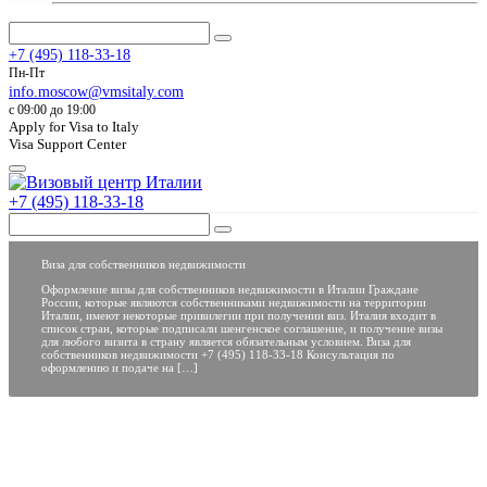
+7 (495) 118-33-18
Пн-Пт
info.moscow@vmsitaly.com
c 09:00 до 19:00
Apply for Visa to Italy
Visa Support Center
+7 (495) 118-33-18
Виза для собственников недвижимости
Оформление визы для собственников недвижимости в Италии Граждане
России, которые являются собственниками недвижимости на территории
Италии, имеют некоторые привилегии при получении виз. Италия входит в
список стран, которые подписали шенгенское соглашение, и получение визы
для любого визита в страну является обязательным условием. Виза для
собственников недвижимости +7 (495) 118-33-18 Консультация по
оформлению и подаче на […]