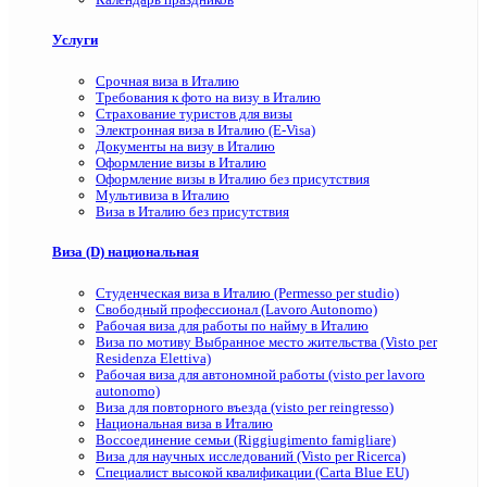
Услуги
Срочная виза в Италию
Требования к фото на визу в Италию
Страхование туристов для визы
Электронная виза в Италию (E-Visa)
Документы на визу в Италию
Оформление визы в Италию
Оформление визы в Италию без присутствия
Мультивиза в Италию
Виза в Италию без присутствия
Виза (D) национальная
Студенческая виза в Италию (Permesso per studio)
Свободный профессионал (Lavoro Autonomo)
Рабочая виза для работы по найму в Италию
Виза по мотиву Выбранное место жительства (Visto per
Residenza Elettiva)
Рабочая виза для автономной работы (visto per lavoro
autonomo)
Виза для повторного въезда (visto per reingresso)
Национальная виза в Италию
Воссоединение семьи (Riggiugimento famigliare)
Виза для научных исследований (Visto per Ricerca)
Специалист высокой квалификации (Carta Blue EU)