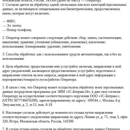
Московская область, Россия, 143500 (далее по тексту — Оператор).
1. Согласие дается на обработку одной, нескольких или всех категорий персональных
данных, не являющихся специальными или биометрическими, предоставляемых
мною, которые могут включать:
— ФИО;
— Эл. почта;
— Номер телефона;
2. Оператор может совершать следующие действия: сбор; запись; систематизация;
накопление; хранение; уточнение (обновление, изменение); извлечение;
использование; блокирование; удаление; уничтожение.
3. Способы обработки: как с использованием средств автоматизации, так и без их
использования.
4. Цель обработки: предоставление мне услуг/работ, включая, направление в мой
адрес уведомлений, касающихся предоставляемых услуг/работ, подготовка и
направление ответов на мои запросы, направление в мой адрес информации о
мероприятиях/товарах/услугах/работах Оператора.
5. В связи с тем, что Оператор может осуществлять обработку моих персональных
данных посредством программы для ЭВМ «1С-Битрикс24», я даю свое согласие
Оператору на осуществление соответствующего поручения ООО «1С-Битрикс»,
(ОГРН 5077746476209), зарегистрированному по адресу: 109544, г. Москва, б-р
Энтузиастов, д. 2, эт.13, пом. 8-19.
6. Настоящее согласие действует до момента его отзыва путем направления
соответствующего уведомления направления по адресу Ленина ул, д. 75, этаж 3, офис
320, Истра, Московская область, Россия, 143500.
7. В случае отзыва мною согласия на обработку персональных данных Оператор