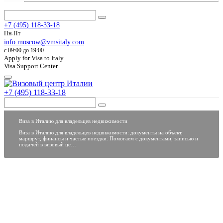
+7 (495) 118-33-18
Пн-Пт
info.moscow@vmsitaly.com
c 09:00 до 19:00
Apply for Visa to Italy
Visa Support Center
+7 (495) 118-33-18
Виза в Италию для владельцев недвижимости
Виза в Италию для владельцев недвижимости: документы на объект,
маршрут, финансы и частые поездки. Помогаем с документами, записью и
подачей в визовый це…