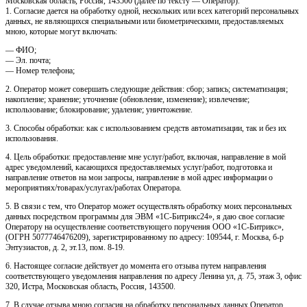
Московская область, Россия, 143500 (далее по тексту — Оператор).
1. Согласие дается на обработку одной, нескольких или всех категорий персональных
данных, не являющихся специальными или биометрическими, предоставляемых
мною, которые могут включать:
— ФИО;
— Эл. почта;
— Номер телефона;
2. Оператор может совершать следующие действия: сбор; запись; систематизация;
накопление; хранение; уточнение (обновление, изменение); извлечение;
использование; блокирование; удаление; уничтожение.
3. Способы обработки: как с использованием средств автоматизации, так и без их
использования.
4. Цель обработки: предоставление мне услуг/работ, включая, направление в мой
адрес уведомлений, касающихся предоставляемых услуг/работ, подготовка и
направление ответов на мои запросы, направление в мой адрес информации о
мероприятиях/товарах/услугах/работах Оператора.
5. В связи с тем, что Оператор может осуществлять обработку моих персональных
данных посредством программы для ЭВМ «1С-Битрикс24», я даю свое согласие
Оператору на осуществление соответствующего поручения ООО «1С-Битрикс»,
(ОГРН 5077746476209), зарегистрированному по адресу: 109544, г. Москва, б-р
Энтузиастов, д. 2, эт.13, пом. 8-19.
6. Настоящее согласие действует до момента его отзыва путем направления
соответствующего уведомления направления по адресу Ленина ул, д. 75, этаж 3, офис
320, Истра, Московская область, Россия, 143500.
7. В случае отзыва мною согласия на обработку персональных данных Оператор