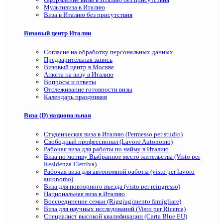
Мультивиза в Италию
Виза в Италию без присутствия
Визовый центр Италии
Согласие на обработку персональных данных
Предварительная запись
Визовый центр в Москве
Анкета на визу в Италию
Вопросы и ответы
Отслеживание готовности визы
Календарь праздников
Виза (D) национальная
Студенческая виза в Италию (Permesso per studio)
Свободный профессионал (Lavoro Autonomo)
Рабочая виза для работы по найму в Италию
Виза по мотиву Выбранное место жительства (Visto per
Residenza Elettiva)
Рабочая виза для автономной работы (visto per lavoro
autonomo)
Виза для повторного въезда (visto per reingresso)
Национальная виза в Италию
Воссоединение семьи (Riggiugimento famigliare)
Виза для научных исследований (Visto per Ricerca)
Специалист высокой квалификации (Carta Blue EU)