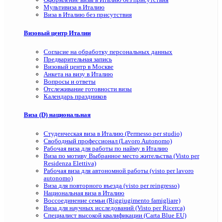
Мультивиза в Италию
Виза в Италию без присутствия
Визовый центр Италии
Согласие на обработку персональных данных
Предварительная запись
Визовый центр в Москве
Анкета на визу в Италию
Вопросы и ответы
Отслеживание готовности визы
Календарь праздников
Виза (D) национальная
Студенческая виза в Италию (Permesso per studio)
Свободный профессионал (Lavoro Autonomo)
Рабочая виза для работы по найму в Италию
Виза по мотиву Выбранное место жительства (Visto per
Residenza Elettiva)
Рабочая виза для автономной работы (visto per lavoro
autonomo)
Виза для повторного въезда (visto per reingresso)
Национальная виза в Италию
Воссоединение семьи (Riggiugimento famigliare)
Виза для научных исследований (Visto per Ricerca)
Специалист высокой квалификации (Carta Blue EU)