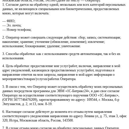
Московская область, Россия, 143500 (далее по тексту — Оператор).
1. Согласие дается на обработку одной, нескольких или всех категорий персональных
данных, не являющихся специальными или биометрическими, предоставляемых
мною, которые могут включать:
— ФИО;
— Эл. почта;
— Номер телефона;
2. Оператор может совершать следующие действия: сбор; запись; систематизация;
накопление; хранение; уточнение (обновление, изменение); извлечение;
использование; блокирование; удаление; уничтожение.
3. Способы обработки: как с использованием средств автоматизации, так и без их
использования.
4. Цель обработки: предоставление мне услуг/работ, включая, направление в мой
адрес уведомлений, касающихся предоставляемых услуг/работ, подготовка и
направление ответов на мои запросы, направление в мой адрес информации о
мероприятиях/товарах/услугах/работах Оператора.
5. В связи с тем, что Оператор может осуществлять обработку моих персональных
данных посредством программы для ЭВМ «1С-Битрикс24», я даю свое согласие
Оператору на осуществление соответствующего поручения ООО «1С-Битрикс»,
(ОГРН 5077746476209), зарегистрированному по адресу: 109544, г. Москва, б-р
Энтузиастов, д. 2, эт.13, пом. 8-19.
6. Настоящее согласие действует до момента его отзыва путем направления
соответствующего уведомления направления по адресу Ленина ул, д. 75, этаж 3, офис
320, Истра, Московская область, Россия, 143500.
7. В случае отзыва мною согласия на обработку персональных данных Оператор