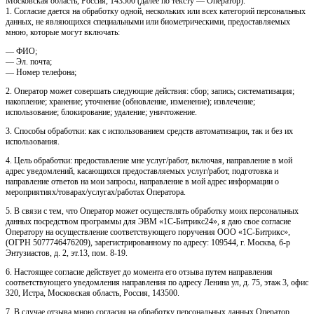
Московская область, Россия, 143500 (далее по тексту — Оператор).
1. Согласие дается на обработку одной, нескольких или всех категорий персональных
данных, не являющихся специальными или биометрическими, предоставляемых
мною, которые могут включать:
— ФИО;
— Эл. почта;
— Номер телефона;
2. Оператор может совершать следующие действия: сбор; запись; систематизация;
накопление; хранение; уточнение (обновление, изменение); извлечение;
использование; блокирование; удаление; уничтожение.
3. Способы обработки: как с использованием средств автоматизации, так и без их
использования.
4. Цель обработки: предоставление мне услуг/работ, включая, направление в мой
адрес уведомлений, касающихся предоставляемых услуг/работ, подготовка и
направление ответов на мои запросы, направление в мой адрес информации о
мероприятиях/товарах/услугах/работах Оператора.
5. В связи с тем, что Оператор может осуществлять обработку моих персональных
данных посредством программы для ЭВМ «1С-Битрикс24», я даю свое согласие
Оператору на осуществление соответствующего поручения ООО «1С-Битрикс»,
(ОГРН 5077746476209), зарегистрированному по адресу: 109544, г. Москва, б-р
Энтузиастов, д. 2, эт.13, пом. 8-19.
6. Настоящее согласие действует до момента его отзыва путем направления
соответствующего уведомления направления по адресу Ленина ул, д. 75, этаж 3, офис
320, Истра, Московская область, Россия, 143500.
7. В случае отзыва мною согласия на обработку персональных данных Оператор